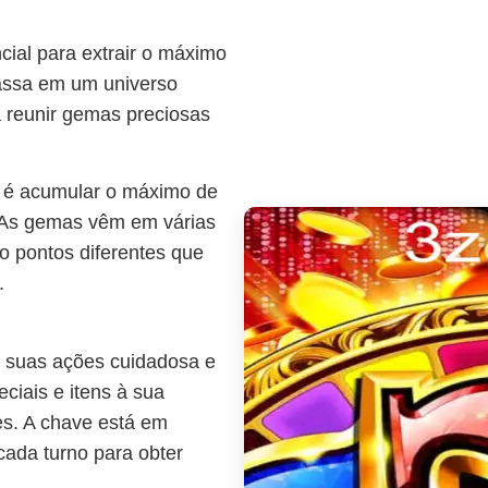
cial para extrair o máximo
passa em um universo
a reunir gemas preciosas
s é acumular o máximo de
 As gemas vêm em várias
o pontos diferentes que
.
r suas ações cuidadosa e
eciais e itens à sua
es. A chave está em
cada turno para obter