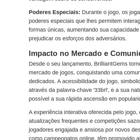
Poderes Especiais:
Durante o jogo, os jo
poderes especiais que lhes permitem intera
formas únicas, aumentando sua capacidade
prejudicar os esforços dos adversários.
Impacto no Mercado e Comuni
Desde o seu lançamento, BrilliantGems tor
mercado de jogos, conquistando uma comuni
dedicados. A acessibilidade do jogo, simbo
através da palavra-chave '33brl', e a sua na
possível a sua rápida ascensão em populari
A experiência interativa oferecida pelo jog
atualizações frequentes e competições saz
jogadores engajada e ansiosa por novos des
como campeonatos online, têm promovido ai