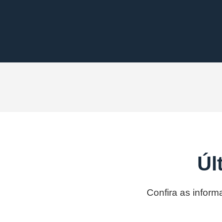
Úl
Confira as inform