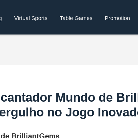
g
Virtual Sports
Table Games
Promotion
cantador Mundo de Bri
ergulho no Jogo Inovad
 de BrilliantGems