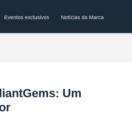
Eventos exclusivos
Notícias da Marca
lliantGems: Um
or