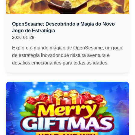
OpenSesame: Descobrindo a Magia do Novo
Jogo de Estratégia
2026-01-28
Explore o mundo mágico de OpenSesame, um jogo
de estratégia inovador que mistura aventura e
desafios emocionantes para todas as idades.