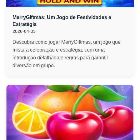
MerryGiftmas: Um Jogo de Festividades e
Estratégia
2026-04-03
Descubra como jogar MerryGiftmas, um jogo que
mistura celebração e estratégia, com uma
introdução detalhada e regras para garantir
diversão em grupo.