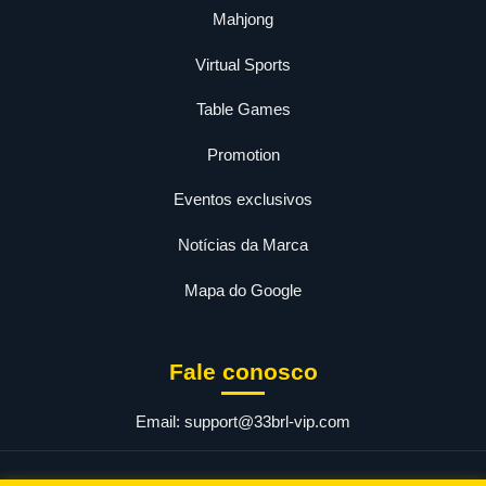
Mahjong
Virtual Sports
Table Games
Promotion
Eventos exclusivos
Notícias da Marca
Mapa do Google
Fale conosco
Email:
support@33brl-vip.com