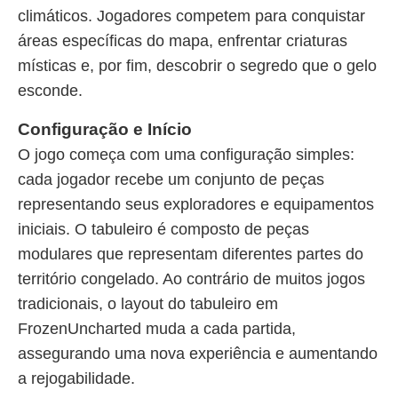
climáticos. Jogadores competem para conquistar
áreas específicas do mapa, enfrentar criaturas
místicas e, por fim, descobrir o segredo que o gelo
esconde.
Configuração e Início
O jogo começa com uma configuração simples:
cada jogador recebe um conjunto de peças
representando seus exploradores e equipamentos
iniciais. O tabuleiro é composto de peças
modulares que representam diferentes partes do
território congelado. Ao contrário de muitos jogos
tradicionais, o layout do tabuleiro em
FrozenUncharted muda a cada partida,
assegurando uma nova experiência e aumentando
a rejogabilidade.