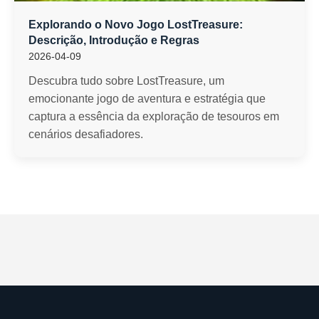
Explorando o Novo Jogo LostTreasure:
Descrição, Introdução e Regras
2026-04-09
Descubra tudo sobre LostTreasure, um
emocionante jogo de aventura e estratégia que
captura a essência da exploração de tesouros em
cenários desafiadores.