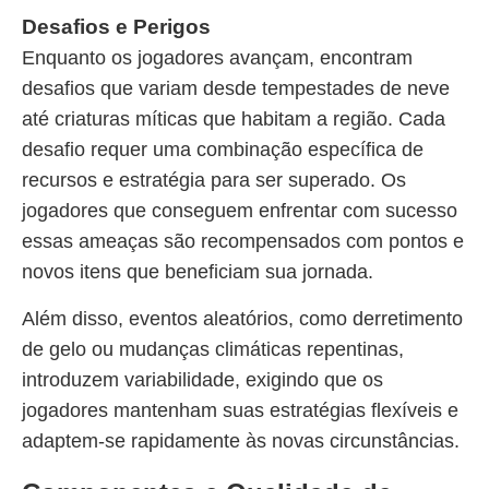
Desafios e Perigos
Enquanto os jogadores avançam, encontram
desafios que variam desde tempestades de neve
até criaturas míticas que habitam a região. Cada
desafio requer uma combinação específica de
recursos e estratégia para ser superado. Os
jogadores que conseguem enfrentar com sucesso
essas ameaças são recompensados com pontos e
novos itens que beneficiam sua jornada.
Além disso, eventos aleatórios, como derretimento
de gelo ou mudanças climáticas repentinas,
introduzem variabilidade, exigindo que os
jogadores mantenham suas estratégias flexíveis e
adaptem-se rapidamente às novas circunstâncias.