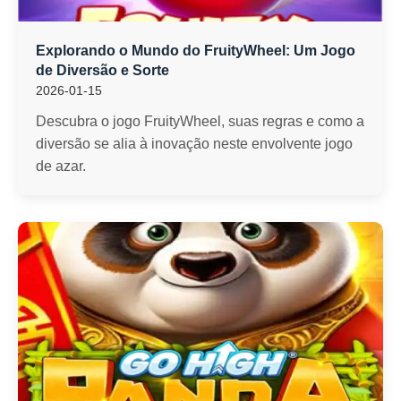
Explorando o Mundo do FruityWheel: Um Jogo
de Diversão e Sorte
2026-01-15
Descubra o jogo FruityWheel, suas regras e como a
diversão se alia à inovação neste envolvente jogo
de azar.