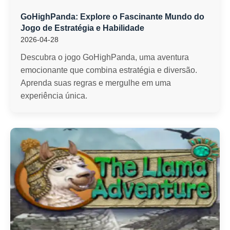
GoHighPanda: Explore o Fascinante Mundo do
Jogo de Estratégia e Habilidade
2026-04-28
Descubra o jogo GoHighPanda, uma aventura
emocionante que combina estratégia e diversão.
Aprenda suas regras e mergulhe em uma
experiência única.