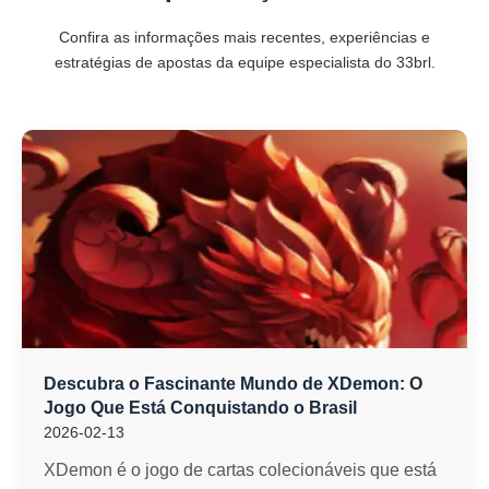
Confira as informações mais recentes, experiências e
estratégias de apostas da equipe especialista do 33brl.
Descubra o Fascinante Mundo de XDemon: O
Jogo Que Está Conquistando o Brasil
2026-02-13
XDemon é o jogo de cartas colecionáveis que está