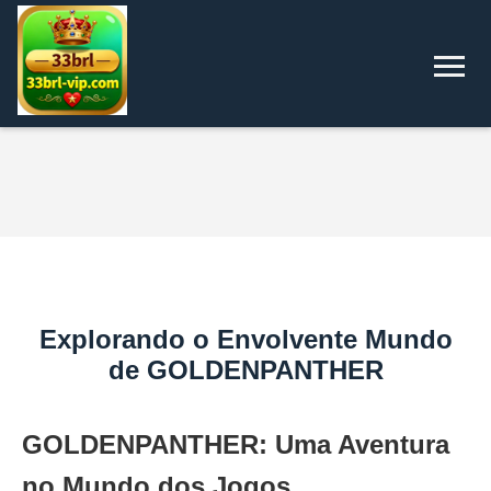
Explorando o Envolvente Mundo
de GOLDENPANTHER
GOLDENPANTHER: Uma Aventura
no Mundo dos Jogos