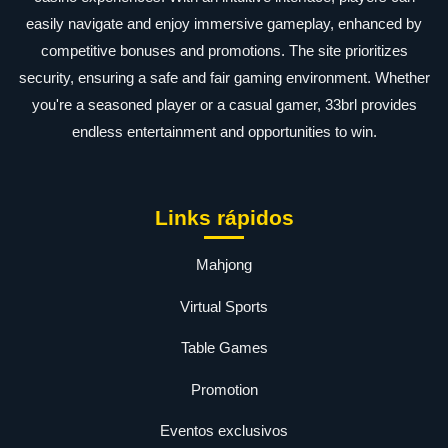
easily navigate and enjoy immersive gameplay, enhanced by
competitive bonuses and promotions. The site prioritizes
security, ensuring a safe and fair gaming environment. Whether
you're a seasoned player or a casual gamer, 33brl provides
endless entertainment and opportunities to win.
Links rápidos
Mahjong
Virtual Sports
Table Games
Promotion
Eventos exclusivos