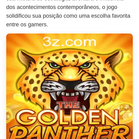
dos acontecimentos contemporâneos, o jogo
solidificou sua posição como uma escolha favorita
entre os gamers.