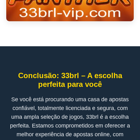
Conclusão: 33brl – A escolha
perfeita para você
Se você está procurando uma casa de apostas
confiável, totalmente licenciada e segura, com
uma ampla seleção de jogos, 33brl é a escolha
perfeita. Estamos comprometidos em oferecer a
melhor experiência de apostas online, com