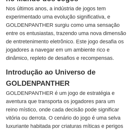
Nos últimos anos, a indústria de jogos tem
experimentado uma evolução significativa, e
GOLDENPANTHER surgiu como uma sensação
entre os entusiastas, trazendo uma nova dimensão
de entretenimento eletrônico. Este jogo desafia os
jogadores a navegar em um ambiente rico e
dinâmico, repleto de desafios e recompensas.
Introdução ao Universo de
GOLDENPANTHER
GOLDENPANTHER é um jogo de estratégia e
aventura que transporta os jogadores para um
reino místico, onde cada decisão pode significar
vitória ou derrota. O cenário do jogo é uma selva
luxuriante habitada por criaturas míticas e perigos