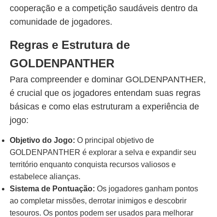
cooperação e a competição saudáveis dentro da
comunidade de jogadores.
Regras e Estrutura de
GOLDENPANTHER
Para compreender e dominar GOLDENPANTHER,
é crucial que os jogadores entendam suas regras
básicas e como elas estruturam a experiência de
jogo:
Objetivo do Jogo:
O principal objetivo de
GOLDENPANTHER é explorar a selva e expandir seu
território enquanto conquista recursos valiosos e
estabelece alianças.
Sistema de Pontuação:
Os jogadores ganham pontos
ao completar missões, derrotar inimigos e descobrir
tesouros. Os pontos podem ser usados para melhorar