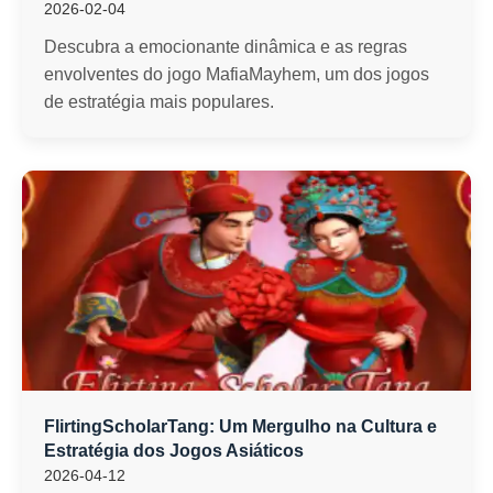
2026-02-04
Descubra a emocionante dinâmica e as regras
envolventes do jogo MafiaMayhem, um dos jogos
de estratégia mais populares.
FlirtingScholarTang: Um Mergulho na Cultura e
Estratégia dos Jogos Asiáticos
2026-04-12