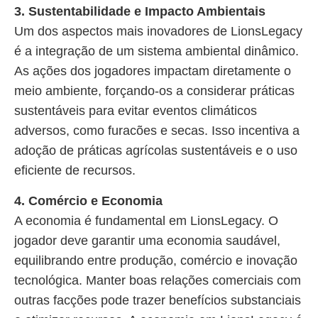
3. Sustentabilidade e Impacto Ambientais
Um dos aspectos mais inovadores de LionsLegacy
é a integração de um sistema ambiental dinâmico.
As ações dos jogadores impactam diretamente o
meio ambiente, forçando-os a considerar práticas
sustentáveis para evitar eventos climáticos
adversos, como furacões e secas. Isso incentiva a
adoção de práticas agrícolas sustentáveis e o uso
eficiente de recursos.
4. Comércio e Economia
A economia é fundamental em LionsLegacy. O
jogador deve garantir uma economia saudável,
equilibrando entre produção, comércio e inovação
tecnológica. Manter boas relações comerciais com
outras facções pode trazer benefícios substanciais