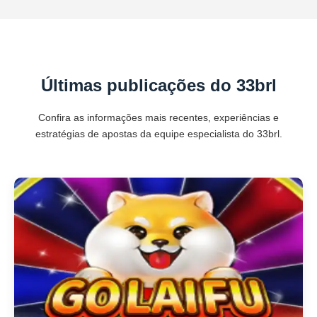
Últimas publicações do 33brl
Confira as informações mais recentes, experiências e
estratégias de apostas da equipe especialista do 33brl.