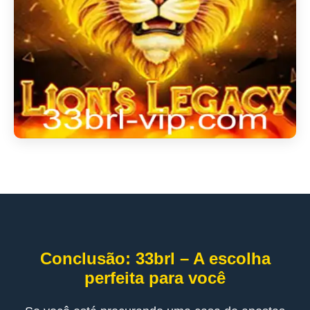
Conclusão: 33brl – A escolha
perfeita para você