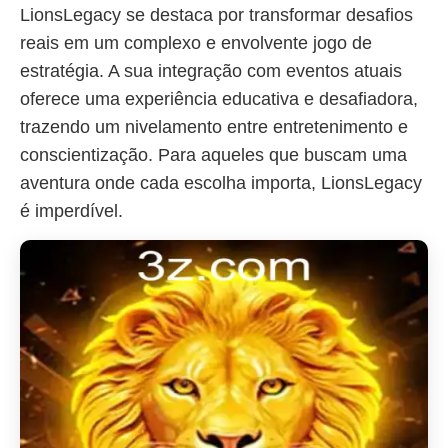
LionsLegacy se destaca por transformar desafios
reais em um complexo e envolvente jogo de
estratégia. A sua integração com eventos atuais
oferece uma experiência educativa e desafiadora,
trazendo um nivelamento entre entretenimento e
conscientização. Para aqueles que buscam uma
aventura onde cada escolha importa, LionsLegacy
é imperdível.