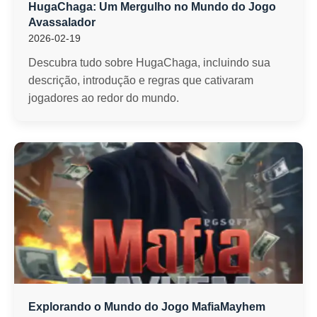
HugaChaga: Um Mergulho no Mundo do Jogo
Avassalador
2026-02-19
Descubra tudo sobre HugaChaga, incluindo sua
descrição, introdução e regras que cativaram
jogadores ao redor do mundo.
Explorando o Mundo do Jogo MafiaMayhem