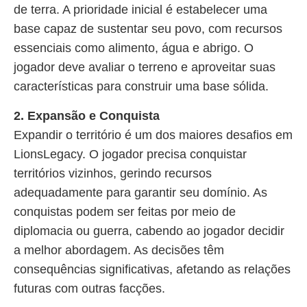
de terra. A prioridade inicial é estabelecer uma
base capaz de sustentar seu povo, com recursos
essenciais como alimento, água e abrigo. O
jogador deve avaliar o terreno e aproveitar suas
características para construir uma base sólida.
2. Expansão e Conquista
Expandir o território é um dos maiores desafios em
LionsLegacy. O jogador precisa conquistar
territórios vizinhos, gerindo recursos
adequadamente para garantir seu domínio. As
conquistas podem ser feitas por meio de
diplomacia ou guerra, cabendo ao jogador decidir
a melhor abordagem. As decisões têm
consequências significativas, afetando as relações
futuras com outras facções.