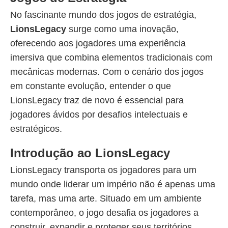
No fascinante mundo dos jogos de estratégia,
LionsLegacy
surge como uma inovação,
oferecendo aos jogadores uma experiência
imersiva que combina elementos tradicionais com
mecânicas modernas. Com o cenário dos jogos
em constante evolução, entender o que
LionsLegacy traz de novo é essencial para
jogadores ávidos por desafios intelectuais e
estratégicos.
Introdução ao LionsLegacy
LionsLegacy transporta os jogadores para um
mundo onde liderar um império não é apenas uma
tarefa, mas uma arte. Situado em um ambiente
contemporâneo, o jogo desafia os jogadores a
construir, expandir e proteger seus territórios