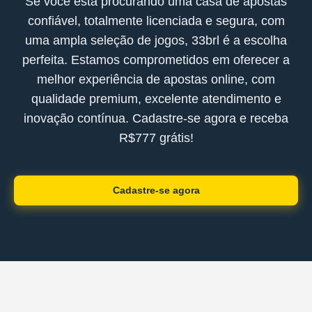
Se você está procurando uma casa de apostas
confiável, totalmente licenciada e segura, com
uma ampla seleção de jogos, 33brl é a escolha
perfeita. Estamos comprometidos em oferecer a
melhor experiência de apostas online, com
qualidade premium, excelente atendimento e
inovação contínua. Cadastre-se agora e receba
R$777 grátis!
Cadastre-se agora