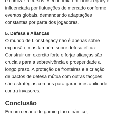
e otimizar recursos. A economia em LionsLegacy é
influenciada por flutuações de mercado conforme
eventos globais, demandando adaptações
constantes por parte dos jogadores.
5. Defesa e Alianças
O mundo de LionsLegacy não é apenas sobre
expansão, mas também sobre defesa eficaz.
Construir um exército forte e forjar alianças são
cruciais para a sobrevivência e prosperidade a
longo prazo. A proteção de fronteiras e a criação
de pactos de defesa mútua com outras facções
são estratégias comuns para garantir estabilidade
contra invasores.
Conclusão
Em um cenário de gaming tão dinâmico,