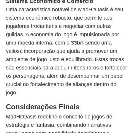
Sistema Econômico e Comércio
Uma característica notável de MadHitOasis é seu
sistema econômico robusto, que permite aos
jogadores trocar itens e negociar com outras
guildas. A economia do jogo é impulsionada por
uma moeda interna, com o
33brl
sendo uma
valiosa incorporação que ajuda a promover um
ambiente de jogo justo e equilibrado. Estas trocas
são essenciais para adquirir itens raros e fortalecer
os personagens, além de desempenhar um papel
crucial no fortalecimento de alianças dentro do
jogo.
Considerações Finais
MadHitOasis redefine o conceito de jogos de
estratégia e fantasia, combinando narrativas