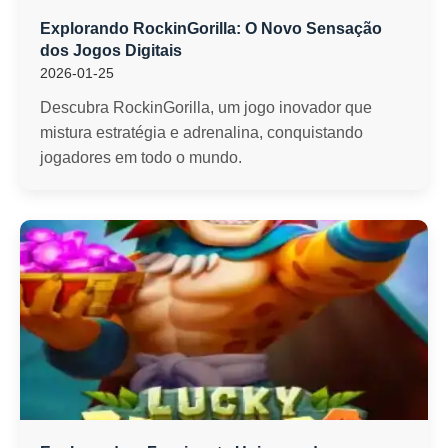
Explorando RockinGorilla: O Novo Sensação
dos Jogos Digitais
2026-01-25
Descubra RockinGorilla, um jogo inovador que
mistura estratégia e adrenalina, conquistando
jogadores em todo o mundo.