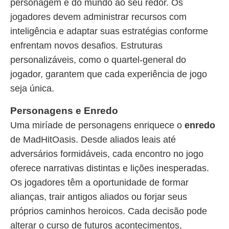
personagem e do mundo ao seu redor. Os
jogadores devem administrar recursos com
inteligência e adaptar suas estratégias conforme
enfrentam novos desafios. Estruturas
personalizáveis, como o quartel-general do
jogador, garantem que cada experiência de jogo
seja única.
Personagens e Enredo
Uma miríade de personagens enriquece o
enredo
de MadHitOasis. Desde aliados leais até
adversários formidáveis, cada encontro no jogo
oferece narrativas distintas e lições inesperadas.
Os jogadores têm a oportunidade de formar
alianças, trair antigos aliados ou forjar seus
próprios caminhos heroicos. Cada decisão pode
alterar o curso de futuros acontecimentos,