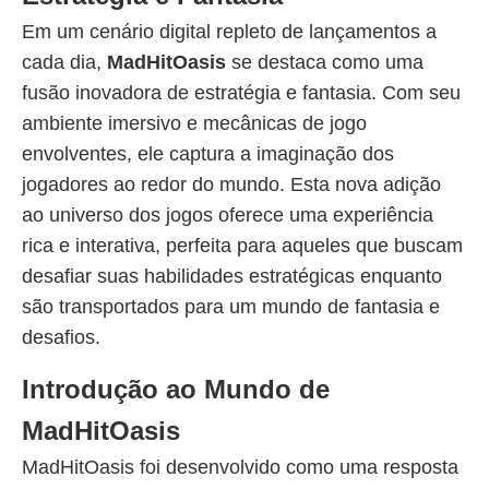
Em um cenário digital repleto de lançamentos a
cada dia,
MadHitOasis
se destaca como uma
fusão inovadora de estratégia e fantasia. Com seu
ambiente imersivo e mecânicas de jogo
envolventes, ele captura a imaginação dos
jogadores ao redor do mundo. Esta nova adição
ao universo dos jogos oferece uma experiência
rica e interativa, perfeita para aqueles que buscam
desafiar suas habilidades estratégicas enquanto
são transportados para um mundo de fantasia e
desafios.
Introdução ao Mundo de
MadHitOasis
MadHitOasis foi desenvolvido como uma resposta