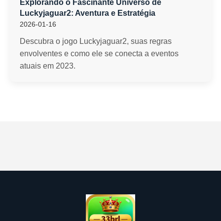
Explorando o Fascinante Universo de
Luckyjaguar2: Aventura e Estratégia
2026-01-16
Descubra o jogo Luckyjaguar2, suas regras
envolventes e como ele se conecta a eventos
atuais em 2023.