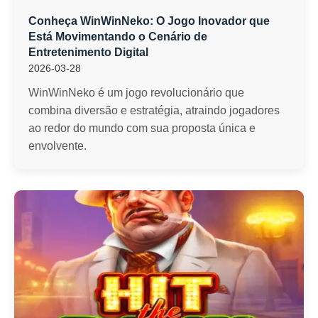
Conheça WinWinNeko: O Jogo Inovador que
Está Movimentando o Cenário de
Entretenimento Digital
2026-03-28
WinWinNeko é um jogo revolucionário que
combina diversão e estratégia, atraindo jogadores
ao redor do mundo com sua proposta única e
envolvente.