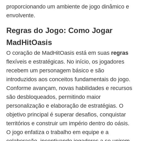
proporcionando um ambiente de jogo dinâmico e
envolvente.
Regras do Jogo: Como Jogar
MadHitOasis
O coração de MadHitOasis está em suas
regras
flexíveis e estratégicas. No início, os jogadores
recebem um personagem básico e são
introduzidos aos conceitos fundamentais do jogo.
Conforme avançam, novas habilidades e recursos
são desbloqueados, permitindo maior
personalização e elaboração de estratégias. O
objetivo principal é superar desafios, conquistar
territórios e construir um império dentro do oásis.
O jogo enfatiza o trabalho em equipe e a