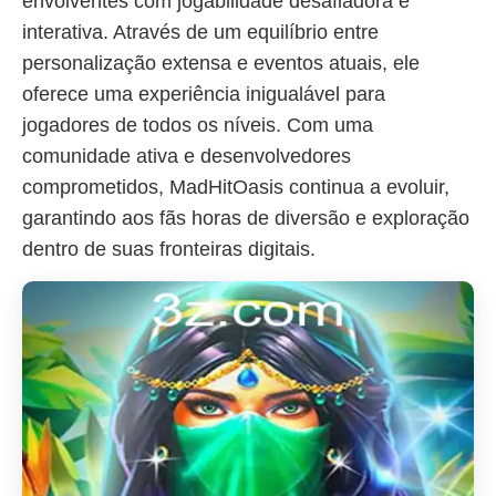
envolventes com jogabilidade desafiadora e
interativa. Através de um equilíbrio entre
personalização extensa e eventos atuais, ele
oferece uma experiência inigualável para
jogadores de todos os níveis. Com uma
comunidade ativa e desenvolvedores
comprometidos, MadHitOasis continua a evoluir,
garantindo aos fãs horas de diversão e exploração
dentro de suas fronteiras digitais.