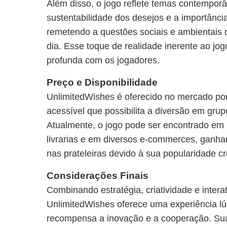
Além disso, o jogo reflete temas contempor
sustentabilidade dos desejos e a importânc
remetendo a questões sociais e ambientais
dia. Esse toque de realidade inerente ao jo
profunda com os jogadores.
Preço e Disponibilidade
UnlimitedWishes é oferecido no mercado po
acessível que possibilita a diversão em gru
Atualmente, o jogo pode ser encontrado em 
livrarias e em diversos e-commerces, ganh
nas prateleiras devido à sua popularidade c
Considerações Finais
Combinando estratégia, criatividade e interat
UnlimitedWishes oferece uma experiência lúd
recompensa a inovação e a cooperação. Su