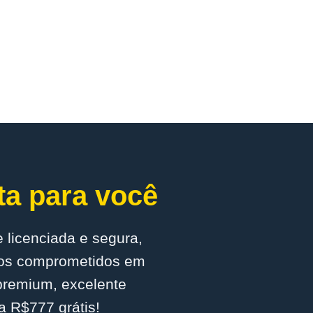
ta para você
 licenciada e segura,
amos comprometidos em
 premium, excelente
a R$777 grátis!