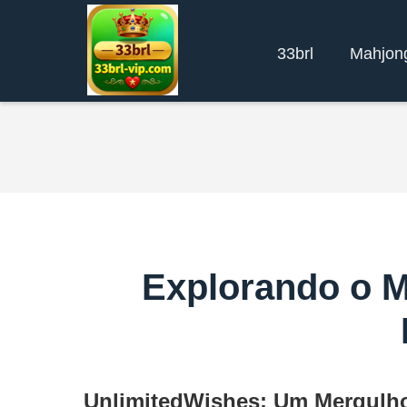
33brl
Mahjon
Explorando o 
UnlimitedWishes: Um Mergulho