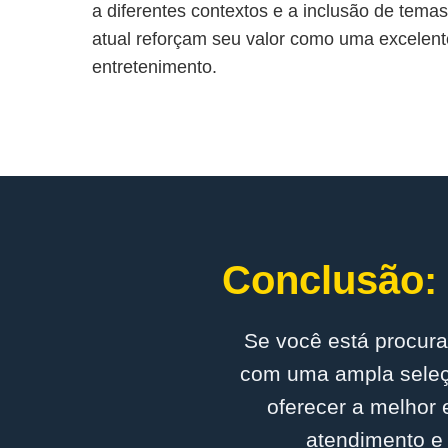
a diferentes contextos e a inclusão de temas
atual reforçam seu valor como uma excelent
entretenimento.
Conclusão: 
Se você está procura
com uma ampla seleçã
oferecer a melhor 
atendimento e 