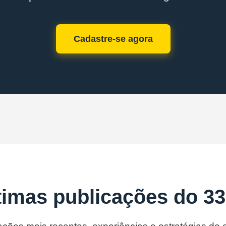
Cadastre-se agora
timas publicações do 33