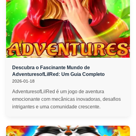
Descubra o Fascinante Mundo de
AdventuresofLilRed: Um Guia Completo
2026-01-18
AdventuresofLilRed é um jogo de aventura
emocionante com mecânicas inovadoras, desafios
intrigantes e uma comunidade crescente.