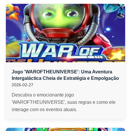
Jogo 'WAROFTHEUNIVERSE': Uma Aventura
Intergaláctica Cheia de Estratégia e Empolgação
2026-02-27
Descubra o emocionante jogo
'WAROFTHEUNIVERSE', suas regras e como ele
interage com os eventos atuais.