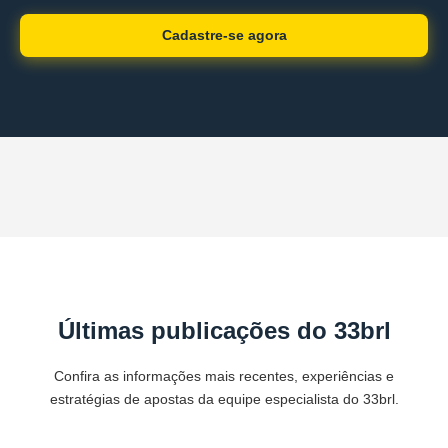
Cadastre-se agora
Últimas publicações do 33brl
Confira as informações mais recentes, experiências e
estratégias de apostas da equipe especialista do 33brl.