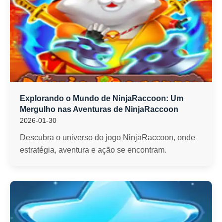
Explorando o Mundo de NinjaRaccoon: Um
Mergulho nas Aventuras de NinjaRaccoon
2026-01-30
Descubra o universo do jogo NinjaRaccoon, onde
estratégia, aventura e ação se encontram.