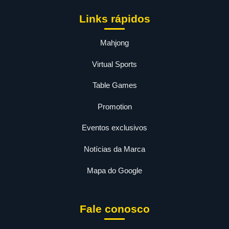
Links rápidos
Mahjong
Virtual Sports
Table Games
Promotion
Eventos exclusivos
Notícias da Marca
Mapa do Google
Fale conosco