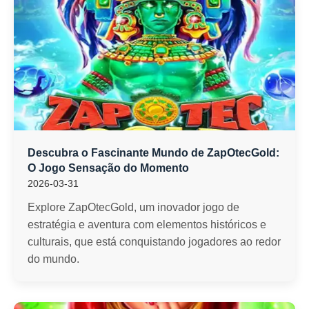
Descubra o Fascinante Mundo de ZapOtecGold:
O Jogo Sensação do Momento
2026-03-31
Explore ZapOtecGold, um inovador jogo de
estratégia e aventura com elementos históricos e
culturais, que está conquistando jogadores ao redor
do mundo.