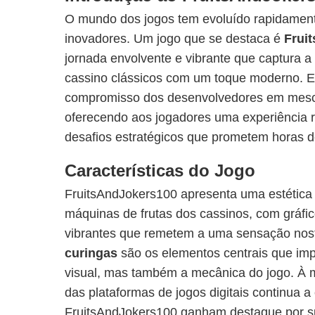
O mundo dos jogos tem evoluído rapidamente
inovadores. Um jogo que se destaca é
Frui
jornada envolvente e vibrante que captura a
cassino clássicos com um toque moderno. Es
compromisso dos desenvolvedores em mescl
oferecendo aos jogadores uma experiência r
desafios estratégicos que prometem horas d
Características do Jogo
FruitsAndJokers100 apresenta uma estética 
máquinas de frutas dos cassinos, com gráfic
vibrantes que remetem a uma sensação nost
curingas
são os elementos centrais que im
visual, mas também a mecânica do jogo. À 
das plataformas de jogos digitais continua a
FruitsAndJokers100 ganham destaque por s