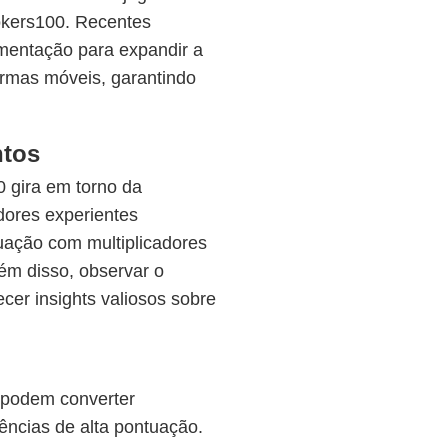
okers100. Recentes
mentação para expandir a
formas móveis, garantindo
ntos
0 gira em torno da
dores experientes
tuação com multiplicadores
ém disso, observar o
cer insights valiosos sobre
s podem converter
ncias de alta pontuação.