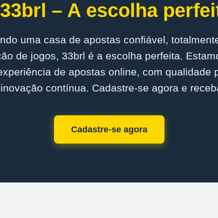
33brl – A escolha perfei
ndo uma casa de apostas confiável, totalmente
o de jogos, 33brl é a escolha perfeita. Est
experiência de apostas online, com qualidade
inovação contínua. Cadastre-se agora e receb
Cadastre-se agora