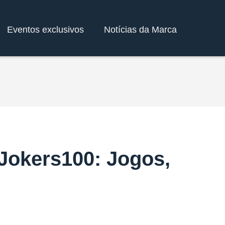
Eventos exclusivos
Notícias da Marca
Jokers100: Jogos,