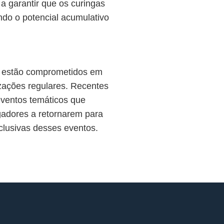
a garantir que os curingas
do o potencial acumulativo
0 estão comprometidos em
izações regulares. Recentes
eventos temáticos que
gadores a retornarem para
clusivas desses eventos.