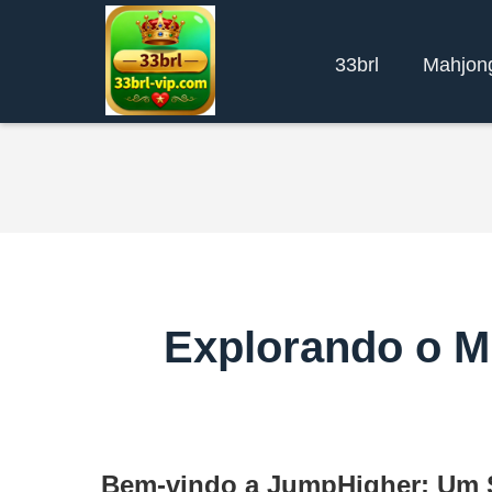
33brl
Mahjon
Explorando o M
Bem-vindo a JumpHigher: Um S