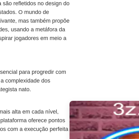
 são refletidos no design do
ustados. O mundo de
tivante, mas também propõe
des, usando a metáfora da
spirar jogadores em meio a
encial para progredir com
e a complexidade dos
tegista nato.
mais alta em cada nível,
plataforma oferece pontos
os com a execução perfeita