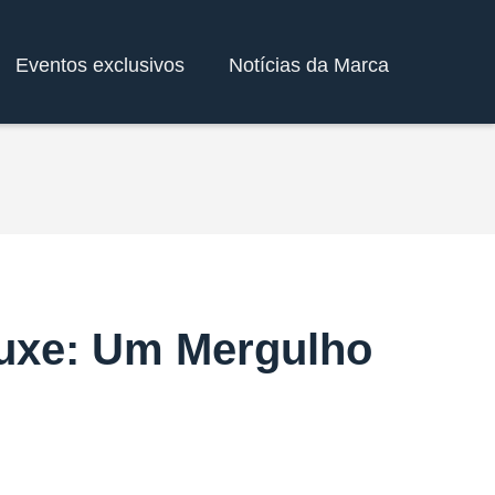
Eventos exclusivos
Notícias da Marca
luxe: Um Mergulho