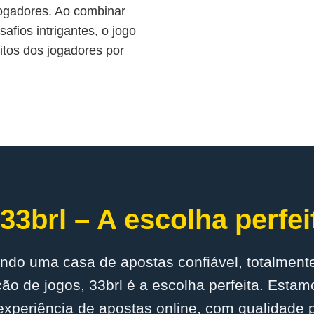
 jogadores. Ao combinar
safios intrigantes, o jogo
itos dos jogadores por
33brl – A escolha perfei
ndo uma casa de apostas confiável, totalmente
o de jogos, 33brl é a escolha perfeita. Est
experiência de apostas online, com qualidade