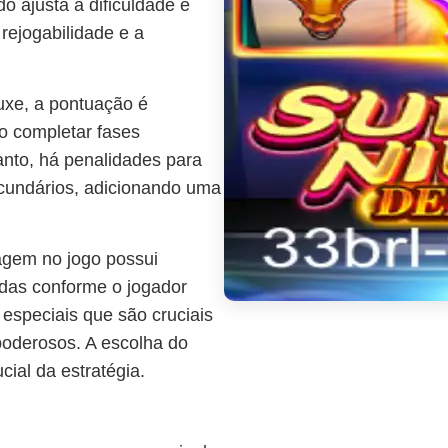
o ajusta a dificuldade e
 rejogabilidade e a
xe, a pontuação é
o completar fases
anto, há penalidades para
ecundários, adicionando uma
gem no jogo possui
adas conforme o jogador
 especiais que são cruciais
poderosos. A escolha do
ial da estratégia.