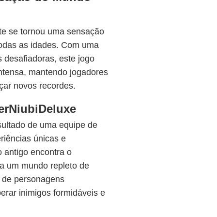
te se tornou uma sensação
 todas as idades. Com uma
s desafiadoras, este jogo
intensa, mantendo jogadores
ar novos recordes.
perNiubiDeluxe
sultado de uma equipe de
riências únicas e
 antigo encontra o
ra um mundo repleto de
no de personagens
erar inimigos formidáveis e