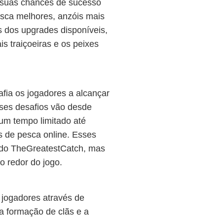
 suas chances de sucesso
sca melhores, anzóis mais
s dos upgrades disponíveis,
s traiçoeiras e os peixes
fia os jogadores a alcançar
sses desafios vão desde
um tempo limitado até
s de pesca online. Esses
 do TheGreatestCatch, mas
 redor do jogo.
 jogadores através de
 a formação de clãs e a