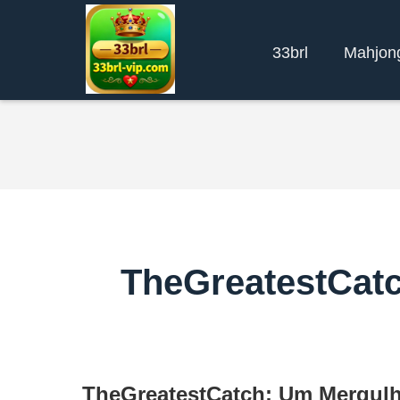
33brl
Mahjon
TheGreatestCatc
TheGreatestCatch: Um Mergulh