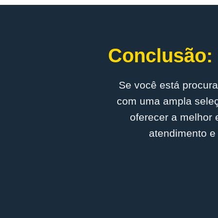
Conclusão: 
Se você está procura
com uma ampla seleçã
oferecer a melhor 
atendimento e 