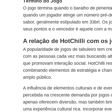
Término do Jogo
O jogo termina quando o baralho de pimenta
quando um jogador atinge um número pré-d
sabor, geralmente estipulado em 33brl. Os j
seus pontos e o vencedor é aquele com a m
A relação de HotChilli com os 
A popularidade de jogos de tabuleiro tem cre
com as pessoas cada vez mais buscando alt
que promovam interação social. HotChilli r
combinando elementos de estratégia e cha
amplo público.
A influência de elementos culturais e de eve
percebida na crescente demanda por jogos c
apenas oferecem diversão, mas também br
uma experiência cultural rica. Incorporar e