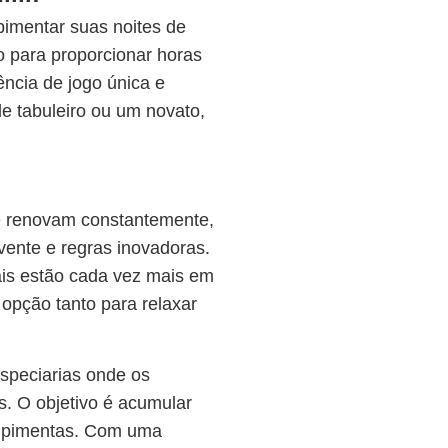
imentar suas noites de
o para proporcionar horas
ência de jogo única e
de tabuleiro ou um novato,
e renovam constantemente,
vente e regras inovadoras.
is estão cada vez mais em
opção tanto para relaxar
speciarias onde os
. O objetivo é acumular
e pimentas. Com uma