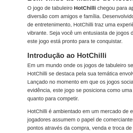
O jogo de tabuleiro
HotChilli
chegou para ap
diversão com amigos e família. Desenvolvid
de entretenimento, HotChilli traz uma experi
vibrante. Seja você um entusiasta de jogos 
este jogo está pronto para te conquistar.
Introdução ao HotChilli
Em um mundo onde os jogos de tabuleiro s
HotChilli se destaca pela sua temática envol
Lançado no momento em que os jogos socia
evidência, este jogo se posiciona como uma 
quanto para competir.
HotChilli é ambientado em um mercado de e
jogadores assumem o papel de comerciantes
pontos através da compra, venda e troca d