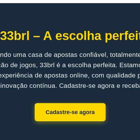
33brl – A escolha perfei
ndo uma casa de apostas confiável, totalmente
o de jogos, 33brl é a escolha perfeita. Est
experiência de apostas online, com qualidade
inovação contínua. Cadastre-se agora e receb
Cadastre-se agora