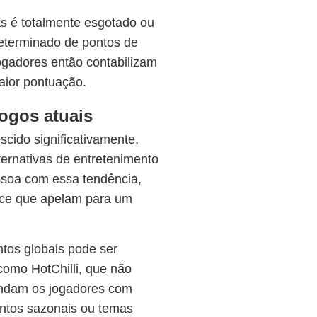
s é totalmente esgotado ou
eterminado de pontos de
ogadores então contabilizam
aior pontuação.
jogos atuais
scido significativamente,
ernativas de entretenimento
essoa com essa tendência,
nce que apelam para um
ntos globais pode ser
omo HotChilli, que não
indam os jogadores com
ventos sazonais ou temas