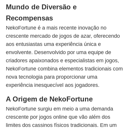
Mundo de Diversão e
Recompensas
NekoFortune é a mais recente inovação no
crescente mercado de jogos de azar, oferecendo
aos entusiastas uma experiência única e
envolvente. Desenvolvido por uma equipe de
criadores apaixonados e especialistas em jogos,
NekoFortune combina elementos tradicionais com
nova tecnologia para proporcionar uma
experiência inesquecível aos jogadores.
A Origem de NekoFortune
NekoFortune surgiu em meio a uma demanda
crescente por jogos online que vão além dos
limites dos cassinos físicos tradicionais. Em um