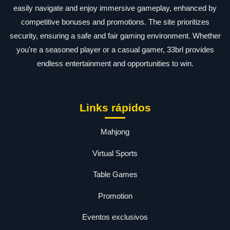
easily navigate and enjoy immersive gameplay, enhanced by
competitive bonuses and promotions. The site prioritizes
security, ensuring a safe and fair gaming environment. Whether
you're a seasoned player or a casual gamer, 33brl provides
endless entertainment and opportunities to win.
Links rápidos
Mahjong
Virtual Sports
Table Games
Promotion
Eventos exclusivos