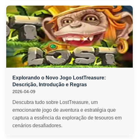
Explorando o Novo Jogo LostTreasure:
Descrição, Introdução e Regras
2026-04-09
Descubra tudo sobre LostTreasure, um
emocionante jogo de aventura e estratégia que
captura a essência da exploração de tesouros em
cenários desafiadores.