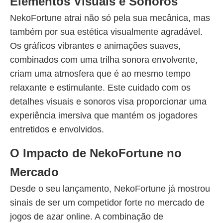
Elementos Visuais e Sonoros
NekoFortune atrai não só pela sua mecânica, mas
também por sua estética visualmente agradável.
Os gráficos vibrantes e animações suaves,
combinados com uma trilha sonora envolvente,
criam uma atmosfera que é ao mesmo tempo
relaxante e estimulante. Este cuidado com os
detalhes visuais e sonoros visa proporcionar uma
experiência imersiva que mantém os jogadores
entretidos e envolvidos.
O Impacto de NekoFortune no
Mercado
Desde o seu lançamento, NekoFortune já mostrou
sinais de ser um competidor forte no mercado de
jogos de azar online. A combinação de