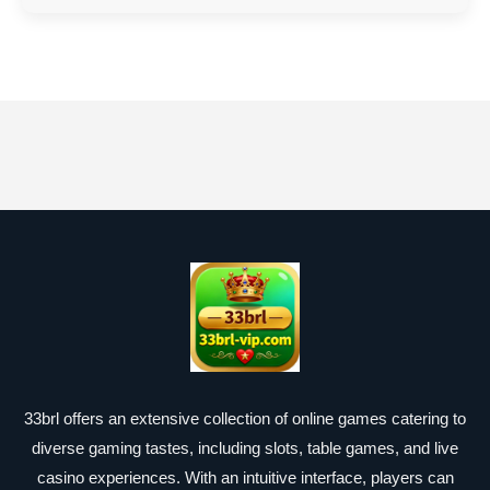
33brl offers an extensive collection of online games catering to
diverse gaming tastes, including slots, table games, and live
casino experiences. With an intuitive interface, players can