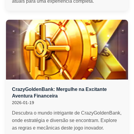
atuais para uma experiência completa.
CrazyGoldenBank: Mergulhe na Excitante
Aventura Financeira
2026-01-19
Descubra o mundo intrigante de CrazyGoldenBank,
onde estratégia e diversão se encontram. Explore
as regras e mecânicas deste jogo inovador.